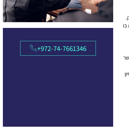
.
בו
972-74-7661346+
שר
ן