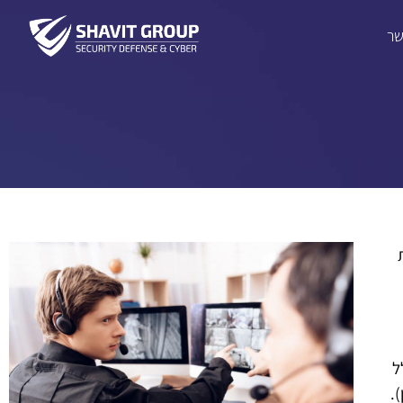
שר
ל
.