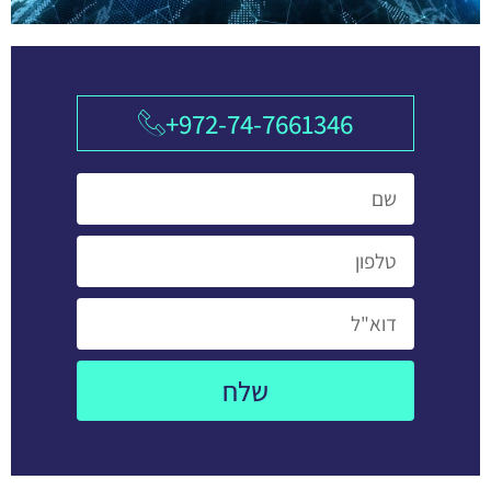
972-74-7661346+
שלח