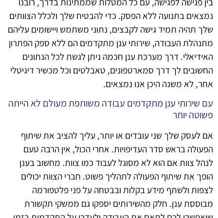
בין פגישה לפגישה, עם כל המטלות שממתינות בדרך, רובנו
נמצאים בתנועה ללא הפסק. כדי להבטיח שלך ולכלל הצוותים
שלך תהיה תמיד גישה לקבצים, נתוני משתמש ויישומים עליהם
מתנהלת העבודה, שירותי ענן מתקדמים הם ללא ספק הפתרון
האידיאלי. דרך מערכת ענן חכמה ניתן לגשת לכל הנתונים
החשובים לך דרך סמארטפונים, טאבלטים וכל מכשיר דיגיטלי
אחר, לא משנה היכן אנו נמצאים.
עם שירותי ענן מתקדמים עבודה משותפת מעולם לא הייתה
פשוטה יותר
אם לעסק שלך שני עובדים או יותר, עליך להציב את שיתוף
הפעולה בראש סדר העדיפויות. אחרי הכול, אין הרבה טעם
לנהל צוות אם הוא לא מסוגל לעבוד כמו צוות. מחשוב בענן
הופך את שיתוף הפעולה לתהליך פשוט. חברי הצוות יכולים
לצפות ולשתף מידע בקלות ובבטחה על פני פלטפורמה
מבוססת ענן. חלק מהשירותים יספקו גם ממשקי תקשורת
שיאפשרו לכם לתאם את העבודה ולעדכן על התקדמות בזמן